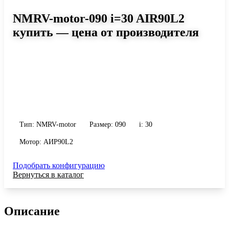
NMRV-motor-090 i=30 AIR90L2
купить — цена от производителя
Размер 090, передаточное число 30
Червячный мотор-редуктор NMRV-motor-090 i=30 AIR90L2:
момент до 579 Н·м, передаточное число 30, масса 13 кг.
Сравните исполнения и уточните конфигурацию по габариту и
присоединению.
Тип: NMRV-motor
Размер: 090
i: 30
Мотор: АИР90L2
Подобрать конфигурацию
Вернуться в каталог
Описание