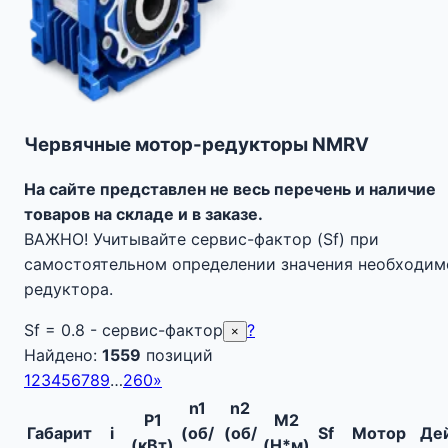
Червячные мотор-редукторы NMRV
На сайте представлен не весь перечень и наличие
товаров на складе и в заказе.
ВАЖНО!
Учитывайте сервис-фактор (Sf) при
самостоятельном определении значения необходим
редуктора.
Sf = 0.8
- сервис-фактор
?
×
Найдено:
1559
позиций
1
2
3
4
5
6
7
8
9
…
260
»
n1
n2
P1
M2
Габарит
i
(об/
(об/
Sf
Мотор
Де
(кВт)
(Н*м)