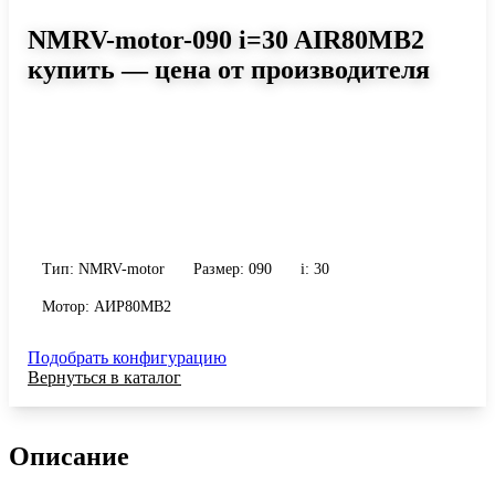
NMRV-motor-090 i=30 AIR80MB2
купить — цена от производителя
Размер 090, передаточное число 30
Червячный мотор-редуктор NMRV-motor-090 i=30 AIR80MB2:
момент до 579 Н·м, передаточное число 30, масса 13 кг.
Сравните исполнения и уточните конфигурацию по габариту и
присоединению.
Тип: NMRV-motor
Размер: 090
i: 30
Мотор: АИР80MB2
Подобрать конфигурацию
Вернуться в каталог
Описание