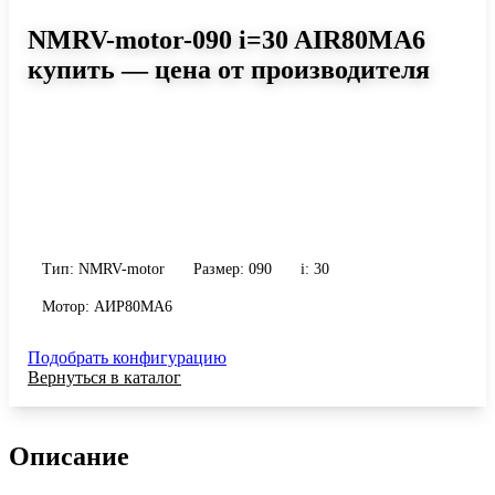
NMRV-motor-090 i=30 AIR80MA6
купить — цена от производителя
Размер 090, передаточное число 30
Червячный мотор-редуктор NMRV-motor-090 i=30 AIR80MA6:
момент до 579 Н·м, передаточное число 30, масса 13 кг.
Сравните исполнения и уточните конфигурацию по габариту и
присоединению.
Тип: NMRV-motor
Размер: 090
i: 30
Мотор: АИР80MA6
Подобрать конфигурацию
Вернуться в каталог
Описание