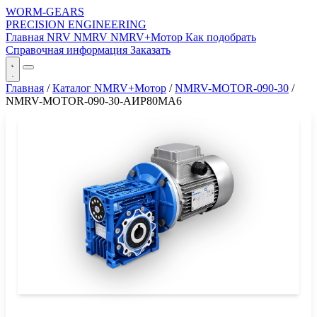
WORM-GEARS
PRECISION ENGINEERING
Главная
NRV
NMRV
NMRV+Мотор
Как подобрать
Справочная информация
Заказать
Главная
/
Каталог NMRV+Мотор
/
NMRV-MOTOR-090-30
/
NMRV-MOTOR-090-30-АИР80MA6
СЕРИЯ WORM-GEARS