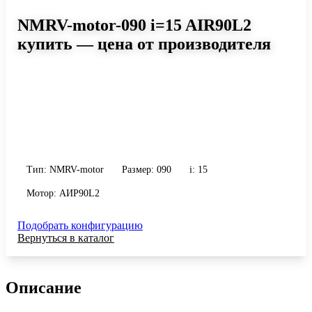
NMRV-motor-090 i=15 AIR90L2
купить — цена от производителя
Размер 090, передаточное число 15
Червячный мотор-редуктор NMRV-motor-090 i=15 AIR90L2:
момент до 539 Н·м, передаточное число 15, масса 13 кг.
Сравните исполнения и уточните конфигурацию по габариту и
присоединению.
Тип: NMRV-motor
Размер: 090
i: 15
Мотор: АИР90L2
Подобрать конфигурацию
Вернуться в каталог
Описание