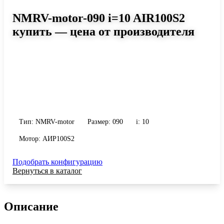
NMRV-motor-090 i=10 AIR100S2
купить — цена от производителя
Размер 090, передаточное число 10
Червячный мотор-редуктор NMRV-motor-090 i=10 AIR100S2:
момент до 479 Н·м, передаточное число 10, масса 13 кг.
Сравните исполнения и уточните конфигурацию по габариту и
присоединению.
Тип: NMRV-motor
Размер: 090
i: 10
Мотор: АИР100S2
Подобрать конфигурацию
Вернуться в каталог
Описание