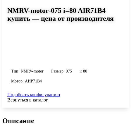
NMRV-motor-075 i=80 AIR71B4
купить — цена от производителя
Размер 075, передаточное число 80
Червячный мотор-редуктор NMRV-motor-075 i=80 AIR71B4:
момент до 247 Н·м, передаточное число 80, масса 9 кг. Сравните
исполнения и уточните конфигурацию по габариту и
присоединению.
Тип: NMRV-motor
Размер: 075
i: 80
Мотор: АИР71B4
Подобрать конфигурацию
Вернуться в каталог
Описание