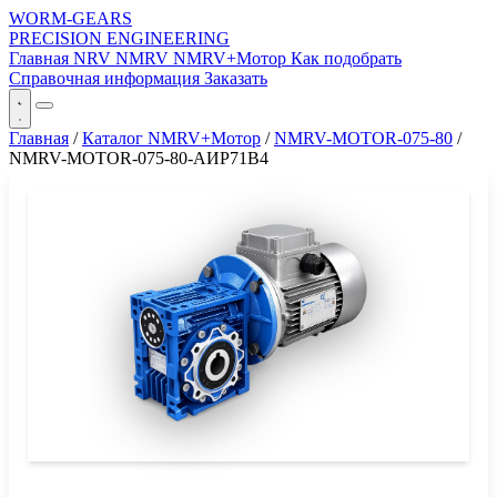
WORM-GEARS
PRECISION ENGINEERING
Главная
NRV
NMRV
NMRV+Мотор
Как подобрать
Справочная информация
Заказать
Главная
/
Каталог NMRV+Мотор
/
NMRV-MOTOR-075-80
/
NMRV-MOTOR-075-80-АИР71B4
СЕРИЯ WORM-GEARS