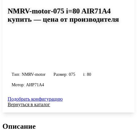
NMRV-motor-075 i=80 AIR71A4
купить — цена от производителя
Размер 075, передаточное число 80
Червячный мотор-редуктор NMRV-motor-075 i=80 AIR71A4:
момент до 247 Н·м, передаточное число 80, масса 9 кг. Сравните
исполнения и уточните конфигурацию по габариту и
присоединению.
Тип: NMRV-motor
Размер: 075
i: 80
Мотор: АИР71A4
Подобрать конфигурацию
Вернуться в каталог
Описание