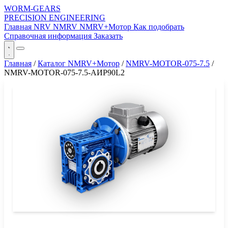
WORM-GEARS
PRECISION ENGINEERING
Главная
NRV
NMRV
NMRV+Мотор
Как подобрать
Справочная информация
Заказать
Главная
/
Каталог NMRV+Мотор
/
NMRV-MOTOR-075-7.5
/
NMRV-MOTOR-075-7.5-АИР90L2
СЕРИЯ WORM-GEARS