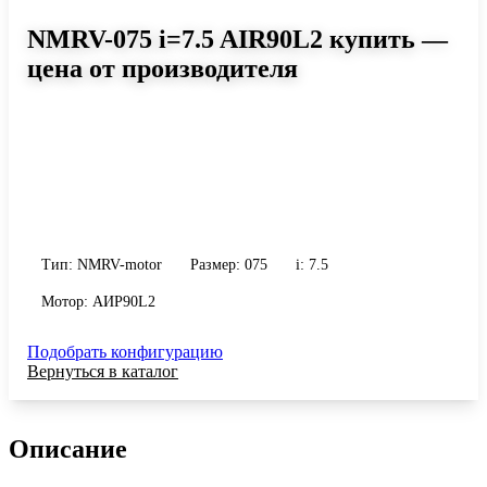
NMRV-075 i=7.5 AIR90L2 купить —
цена от производителя
Размер 075, передаточное число 7.5
Червячный мотор-редуктор NMRV-075 i=7.5 AIR90L2: момент до
260 Н·м, передаточное число 7.5, масса 9 кг. Сравните
исполнения и уточните конфигурацию по габариту и
присоединению.
Тип: NMRV-motor
Размер: 075
i: 7.5
Мотор: АИР90L2
Подобрать конфигурацию
Вернуться в каталог
Описание