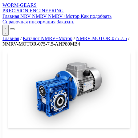
WORM-GEARS
PRECISION ENGINEERING
Главная
NRV
NMRV
NMRV+Мотор
Как подобрать
Справочная информация
Заказать
Главная
/
Каталог NMRV+Мотор
/
NMRV-MOTOR-075-7.5
/
NMRV-MOTOR-075-7.5-АИР80MB4
СЕРИЯ WORM-GEARS