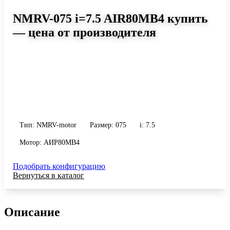
NMRV-075 i=7.5 AIR80MB4 купить
— цена от производителя
Размер 075, передаточное число 7.5
Червячный мотор-редуктор NMRV-075 i=7.5 AIR80MB4: момент
до 260 Н·м, передаточное число 7.5, масса 9 кг. Сравните
исполнения и уточните конфигурацию по габариту и
присоединению.
Тип: NMRV-motor
Размер: 075
i: 7.5
Мотор: АИР80MB4
Подобрать конфигурацию
Вернуться в каталог
Описание