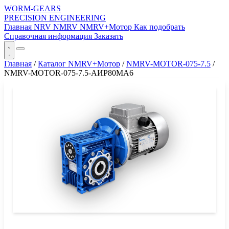
WORM-GEARS
PRECISION ENGINEERING
Главная
NRV
NMRV
NMRV+Мотор
Как подобрать
Справочная информация
Заказать
Главная
/
Каталог NMRV+Мотор
/
NMRV-MOTOR-075-7.5
/
NMRV-MOTOR-075-7.5-АИР80MA6
СЕРИЯ WORM-GEARS