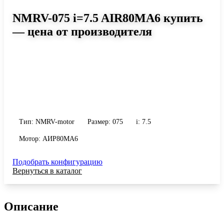
NMRV-075 i=7.5 AIR80MA6 купить
— цена от производителя
Размер 075, передаточное число 7.5
Червячный мотор-редуктор NMRV-075 i=7.5 AIR80MA6: момент
до 260 Н·м, передаточное число 7.5, масса 9 кг. Сравните
исполнения и уточните конфигурацию по габариту и
присоединению.
Тип: NMRV-motor
Размер: 075
i: 7.5
Мотор: АИР80MA6
Подобрать конфигурацию
Вернуться в каталог
Описание