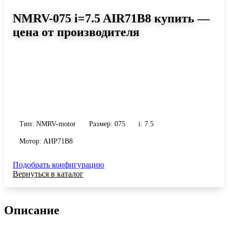
NMRV-075 i=7.5 AIR71B8 купить —
цена от производителя
Размер 075, передаточное число 7.5
Червячный мотор-редуктор NMRV-075 i=7.5 AIR71B8: момент до
260 Н·м, передаточное число 7.5, масса 9 кг. Сравните
исполнения и уточните конфигурацию по габариту и
присоединению.
Тип: NMRV-motor
Размер: 075
i: 7.5
Мотор: АИР71B8
Подобрать конфигурацию
Вернуться в каталог
Описание