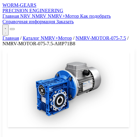
WORM-GEARS
PRECISION ENGINEERING
Главная
NRV
NMRV
NMRV+Мотор
Как подобрать
Справочная информация
Заказать
Главная
/
Каталог NMRV+Мотор
/
NMRV-MOTOR-075-7.5
/
NMRV-MOTOR-075-7.5-АИР71B8
СЕРИЯ WORM-GEARS