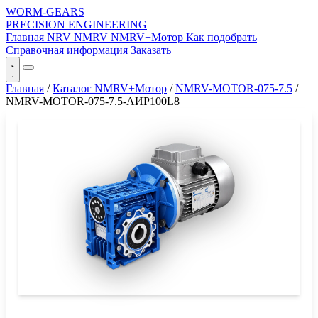
WORM-GEARS
PRECISION ENGINEERING
Главная
NRV
NMRV
NMRV+Мотор
Как подобрать
Справочная информация
Заказать
Главная
/
Каталог NMRV+Мотор
/
NMRV-MOTOR-075-7.5
/
NMRV-MOTOR-075-7.5-АИР100L8
СЕРИЯ WORM-GEARS