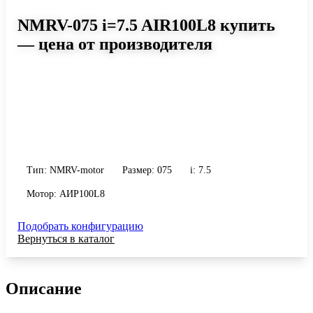
NMRV-075 i=7.5 AIR100L8 купить
— цена от производителя
Размер 075, передаточное число 7.5
Червячный мотор-редуктор NMRV-075 i=7.5 AIR100L8: момент
до 260 Н·м, передаточное число 7.5, масса 9 кг. Сравните
исполнения и уточните конфигурацию по габариту и
присоединению.
Тип: NMRV-motor
Размер: 075
i: 7.5
Мотор: АИР100L8
Подобрать конфигурацию
Вернуться в каталог
Описание