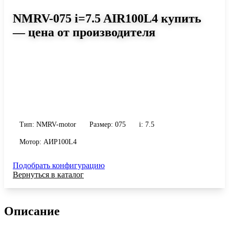
NMRV-075 i=7.5 AIR100L4 купить
— цена от производителя
Размер 075, передаточное число 7.5
Червячный мотор-редуктор NMRV-075 i=7.5 AIR100L4: момент
до 260 Н·м, передаточное число 7.5, масса 9 кг. Сравните
исполнения и уточните конфигурацию по габариту и
присоединению.
Тип: NMRV-motor
Размер: 075
i: 7.5
Мотор: АИР100L4
Подобрать конфигурацию
Вернуться в каталог
Описание