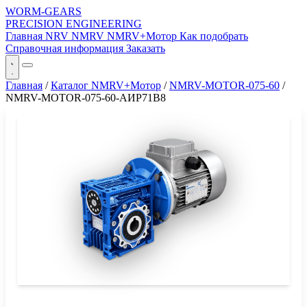
WORM-GEARS
PRECISION ENGINEERING
Главная
NRV
NMRV
NMRV+Мотор
Как подобрать
Справочная информация
Заказать
Главная
/
Каталог NMRV+Мотор
/
NMRV-MOTOR-075-60
/
NMRV-MOTOR-075-60-АИР71B8
СЕРИЯ WORM-GEARS