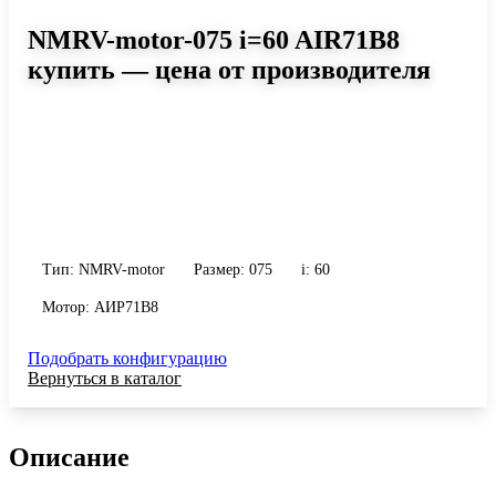
NMRV-motor-075 i=60 AIR71B8
купить — цена от производителя
Размер 075, передаточное число 60
Червячный мотор-редуктор NMRV-motor-075 i=60 AIR71B8:
момент до 301 Н·м, передаточное число 60, масса 9 кг. Сравните
исполнения и уточните конфигурацию по габариту и
присоединению.
Тип: NMRV-motor
Размер: 075
i: 60
Мотор: АИР71B8
Подобрать конфигурацию
Вернуться в каталог
Описание