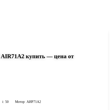
 AIR71A2 купить — цена от
0
r-075 i=50 AIR71A2: момент до
 9 кг. Сравните исполнения и
и присоединению.
i: 50
Мотор: АИР71A2