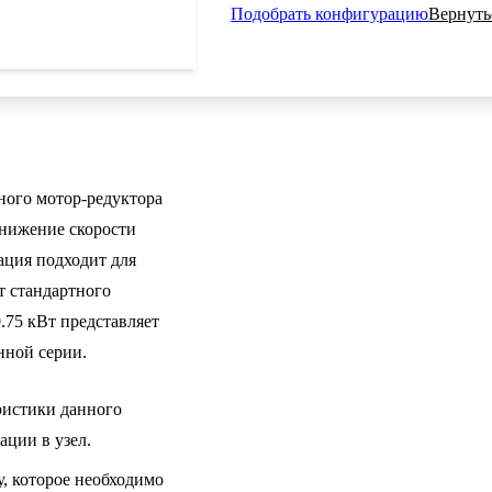
Подобрать конфигурацию
Вернуть
ого мотор-редуктора
снижение скорости
ация подходит для
т стандартного
.75 кВт представляет
нной серии.
истики данного
ции в узел.
, которое необходимо