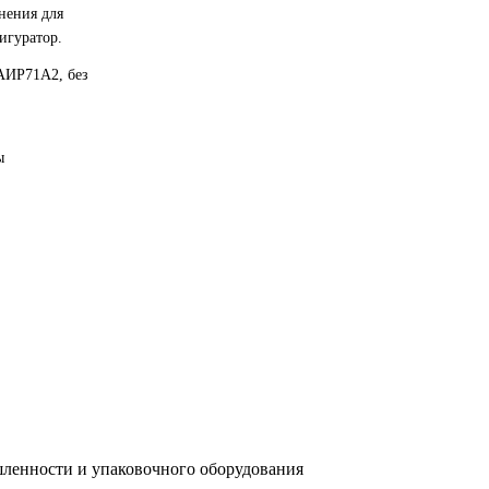
нения для
игуратор.
АИР71A2, без
ы
ленности и упаковочного оборудования