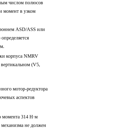
зным числом полюсов
 и момент в узком
ороннем ASD/ASS или
 определяется
м.
дки корпуса NMRV
 вертикальном (V5,
нного мотор-редуктора
ючевых аспектов
 момента 314 Н·м
 механизма не должен