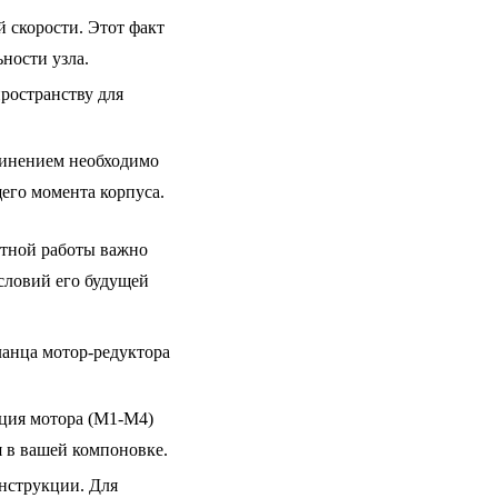
 скорости. Этот факт
ности узла.
пространству для
динением необходимо
его момента корпуса.
тной работы важно
условий его будущей
ланца мотор-редуктора
иция мотора (M1-M4)
 в вашей компоновке.
нструкции. Для