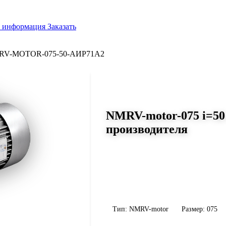
я информация
Заказать
RV-MOTOR-075-50-АИР71A2
СЕРИЯ WORM-GEARS
NMRV-motor-075 i=50
производителя
Размер 075, передаточное число 5
Червячный мотор-редуктор NMRV-moto
314 Н·м, передаточное число 50, масса
уточните конфигурацию по габариту 
Тип: NMRV-motor
Размер: 075