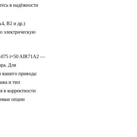
тесь в надёжности
, B2 и др.)
ую электрическую
075 i=50 AIR71A2 —
ора. Для
 вашего привода:
ажа и тип
я в корректности
димые опции