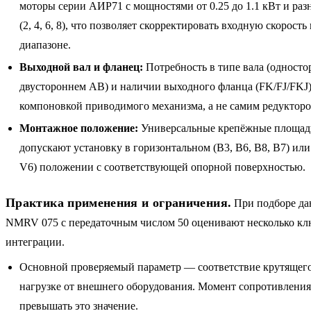
моторы серии АИР71 с мощностями от 0.25 до 1.1 кВт и ра
(2, 4, 6, 8), что позволяет скорректировать входную скорость
диапазоне.
Выходной вал и фланец:
Потребность в типе вала (одност
двустороннем AB) и наличии выходного фланца (FK/FJ/FKJ)
компоновкой приводимого механизма, а не самим редукторо
Монтажное положение:
Универсальные крепёжные площа
допускают установку в горизонтальном (B3, B6, B8, B7) или
V6) положении с соответствующей опорной поверхностью.
Практика применения и ограничения.
При подборе да
NMRV 075 с передаточным числом 50 оценивают несколько кл
интеграции.
Основной проверяемый параметр — соответствие крутящего
нагрузке от внешнего оборудования. Момент сопротивления
превышать это значение.