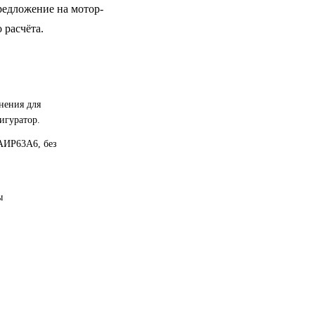
редложение на мотор-
 расчёта.
нения для
игуратор.
АИР63A6, без
ы