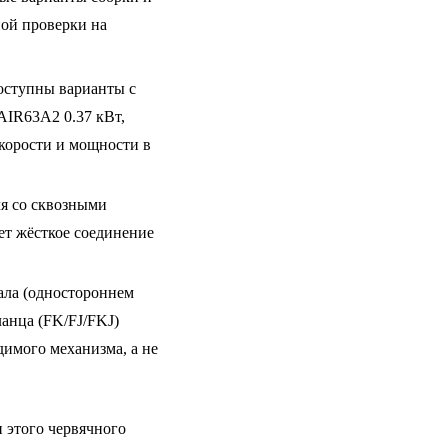
ной проверки на
оступны варианты с
AIR63A2 0.37 кВт,
скорости и мощности в
я со сквозными
ет жёсткое соединение
ала (одностороннем
анца (FK/FJ/FKJ)
имого механизма, а не
 этого червячного