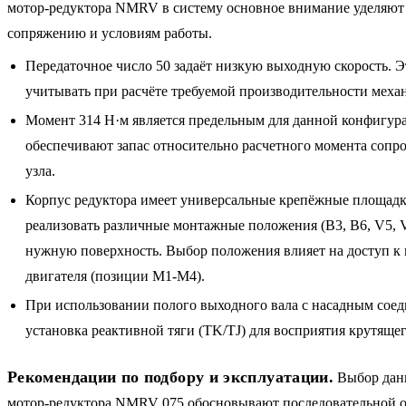
мотор-редуктора NMRV в систему основное внимание уделяю
сопряжению и условиям работы.
Передаточное число 50 задаёт низкую выходную скорость. 
учитывать при расчёте требуемой производительности меха
Момент 314 Н·м является предельным для данной конфигур
обеспечивают запас относительно расчетного момента сопр
узла.
Корпус редуктора имеет универсальные крепёжные площад
реализовать различные монтажные положения (B3, B6, V5, V
нужную поверхность. Выбор положения влияет на доступ к
двигателя (позиции M1-M4).
При использовании полого выходного вала с насадным соед
установка реактивной тяги (TK/TJ) для восприятия крутяще
Рекомендации по подбору и эксплуатации.
Выбор дан
мотор-редуктора NMRV 075 обосновывают последовательной о