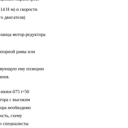
14 Н·м) и скорости
о двигателя)
ланца мотор-редуктора
 опорной рамы или
ствующую ему позицию
ания.
otor-075 i=50
тора с высоким
ора необходимо
ость, схему
и специалисты