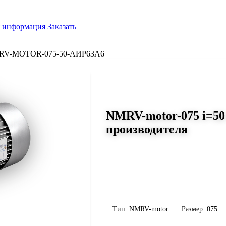
я информация
Заказать
RV-MOTOR-075-50-АИР63A6
СЕРИЯ WORM-GEARS
NMRV-motor-075 i=50
производителя
Размер 075, передаточное число 5
Червячный мотор-редуктор NMRV-moto
314 Н·м, передаточное число 50, масса
уточните конфигурацию по габариту 
Тип: NMRV-motor
Размер: 075