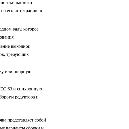
истики данного
на его интеграцию в
дном валу, которое
ования.
жение выходной
мов, требующих
аму или опорную
IEC 63 и синхронную
обороты редуктора и
чка представляет собой
ые варианты сборки и