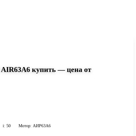
 AIR63A6 купить — цена от
0
r-075 i=50 AIR63A6: момент до
 9 кг. Сравните исполнения и
и присоединению.
i: 50
Мотор: АИР63A6