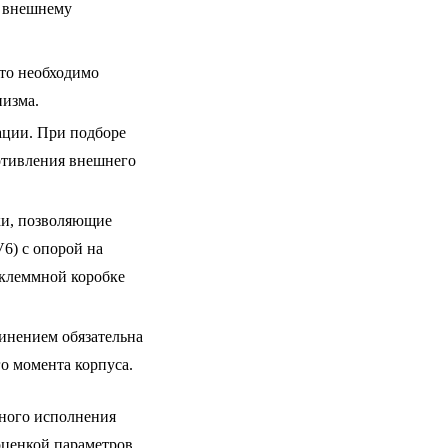
т внешнему
Это необходимо
низма.
ации. При подборе
отивления внешнего
ки, позволяющие
6) с опорой на
 клеммной коробке
инением обязательна
го момента корпуса.
ного исполнения
ценкой параметров.