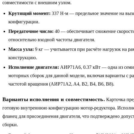
совместимости с внешним узлом.
Крутящий момент:
337 Н·м — предельное значение на вых
конфигурации.
Передаточное число:
40 — обеспечивает снижение скорости
относительно входной частоты двигателя.
Масса узла:
9 кг — учитывается при расчёте нагрузок на р
конструкцию.
Исполнение двигателя:
АИР71A6, 0.37 кВт — одна из сем
моторных сборок для данной модели, включая варианты с р
частотой вращения (АИР71A2, A4, B2, B4, B6, B8).
Варианты исполнения и совместимость.
Карточка пре
готовую внутреннюю конфигурацию мотор-редуктора. Исполн
фланец для присоединения двигателя, что подтверждено допу
сборки.