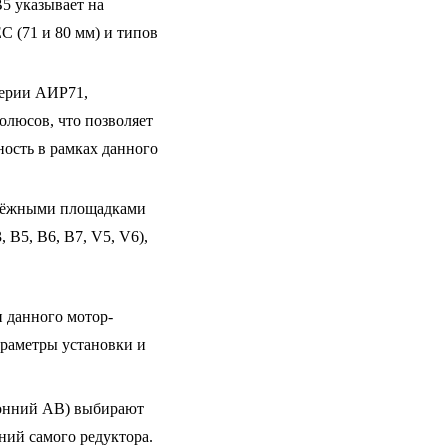
5 указывает на
C (71 и 80 мм) и типов
серии АИР71,
олюсов, что позволяет
ость в рамках данного
пёжными площадками
 B5, B6, B7, V5, V6),
 данного мотор-
раметры установки и
ронний AB) выбирают
ний самого редуктора.