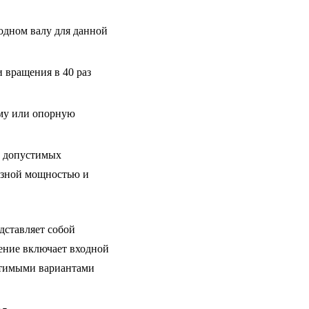
одном валу для данной
 вращения в 40 раз
аму или опорную
и допустимых
азной мощностью и
дставляет собой
ение включает входной
стимыми вариантами