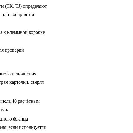
ги (TK, TJ) определяют
 или восприятия
а к клеммной коробке
ля проверки
нного исполнения
рам карточки, сверяя
числа 40 расчётным
зма.
одного фланца
ля, если используется