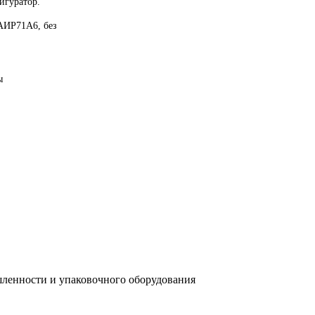
игуратор.
АИР71A6, без
ы
ленности и упаковочного оборудования