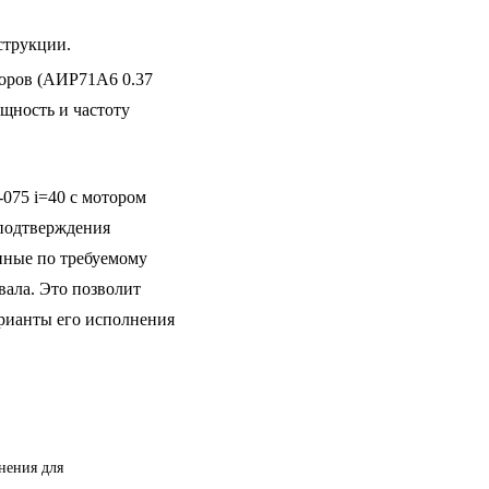
струкции.
оров (АИР71A6 0.37
щность и частоту
75 i=40 с мотором
 подтверждения
нные по требуемому
вала. Это позволит
арианты его исполнения
нения для