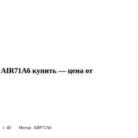
 AIR71A6 купить — цена от
0
r-075 i=40 AIR71A6: момент до
 9 кг. Сравните исполнения и
и присоединению.
i: 40
Мотор: АИР71A6