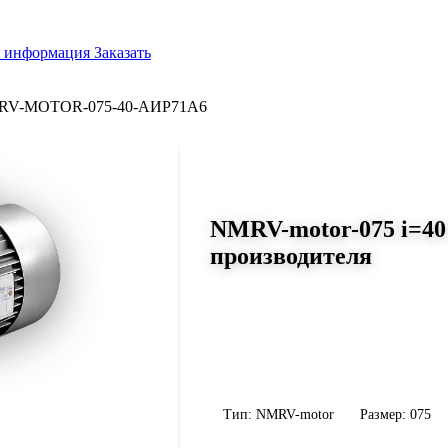
я информация
Заказать
RV-MOTOR-075-40-АИР71A6
СЕРИЯ WORM-GEARS
NMRV-motor-075 i=40
производителя
Размер 075, передаточное число 4
Червячный мотор-редуктор NMRV-moto
337 Н·м, передаточное число 40, масса
уточните конфигурацию по габариту 
Тип: NMRV-motor
Размер: 075