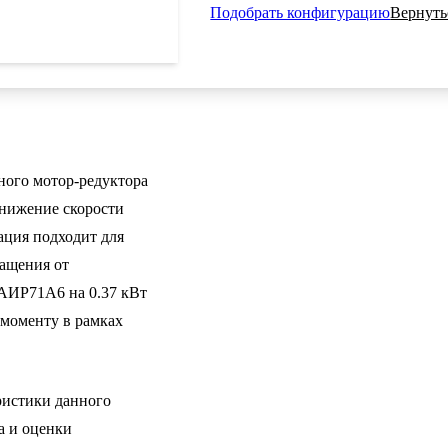
Подобрать конфигурацию
Вернуть
ого мотор-редуктора
снижение скорости
ация подходит для
ращения от
 АИР71A6 на 0.37 кВт
 моменту в рамках
истики данного
а и оценки