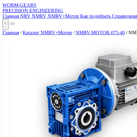
WORM-GEARS
PRECISION ENGINEERING
Главная
NRV
NMRV
NMRV+Мотор
Как подобрать
Справочна
Главная
/
Каталог NMRV+Мотор
/
NMRV-MOTOR-075-40
/
NM