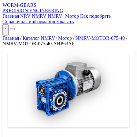
WORM-GEARS
PRECISION ENGINEERING
Главная
NRV
NMRV
NMRV+Мотор
Как подобрать
Справочная информация
Заказать
Главная
/
Каталог NMRV+Мотор
/
NMRV-MOTOR-075-40
/
NMRV-MOTOR-075-40-АИР63A6
СЕРИЯ WORM-GEARS