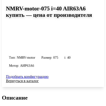
NMRV-motor-075 i=40 AIR63A6
купить — цена от производителя
Размер 075, передаточное число 40
Червячный мотор-редуктор NMRV-motor-075 i=40 AIR63A6:
момент до 337 Н·м, передаточное число 40, масса 9 кг. Сравните
исполнения и уточните конфигурацию по габариту и
присоединению.
Тип: NMRV-motor
Размер: 075
i: 40
Мотор: АИР63A6
Подобрать конфигурацию
Вернуться в каталог
Описание