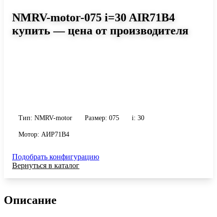
NMRV-motor-075 i=30 AIR71B4
купить — цена от производителя
Размер 075, передаточное число 30
Червячный мотор-редуктор NMRV-motor-075 i=30 AIR71B4:
момент до 344 Н·м, передаточное число 30, масса 9 кг. Сравните
исполнения и уточните конфигурацию по габариту и
присоединению.
Тип: NMRV-motor
Размер: 075
i: 30
Мотор: АИР71B4
Подобрать конфигурацию
Вернуться в каталог
Описание