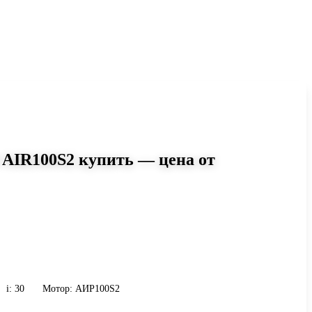
 AIR100S2 купить — цена от
0
r-075 i=30 AIR100S2: момент до
 9 кг. Сравните исполнения и
и присоединению.
i: 30
Мотор: АИР100S2