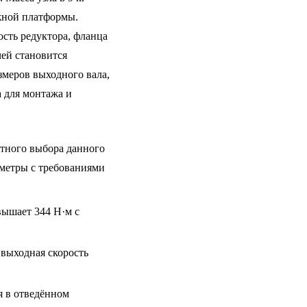
ажной платформы.
ость редуктора, фланца
ей становится
змеров выходного вала,
а для монтажа и
тного выбора данного
аметры с требованиями
вышает 344 Н·м с
 выходная скорость
я в отведённом