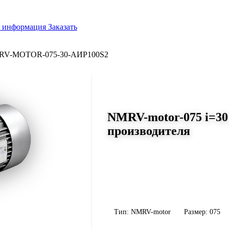
я информация
Заказать
V-MOTOR-075-30-АИР100S2
СЕРИЯ WORM-GEARS
NMRV-motor-075 i=30
производителя
Размер 075, передаточное число 3
Червячный мотор-редуктор NMRV-moto
344 Н·м, передаточное число 30, масса
уточните конфигурацию по габариту 
Тип: NMRV-motor
Размер: 075