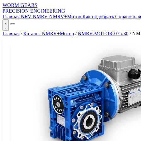
WORM-GEARS
PRECISION ENGINEERING
Главная
NRV
NMRV
NMRV+Мотор
Как подобрать
Справочна
Главная
/
Каталог NMRV+Мотор
/
NMRV-MOTOR-075-30
/
NMR