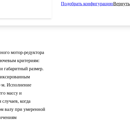
Подобрать конфигурацию
Вернуть
ного мотор-редуктора
лючевым критериям:
и габаритный размер.
 фиксированным
·м. Исполнение
его массу и
 случаев, когда
ом валу при умеренной
ничениям