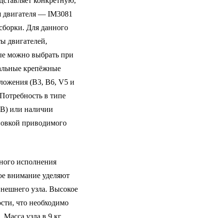
дставляет конкретную,
 двигателя — IM3081
 сборки. Для данного
ты двигателей,
ые можно выбрать при
альные крепёжные
ожения (B3, B6, V5 и
Потребность в типе
B) или наличии
новкой приводимого
ного исполнения
ое внимание уделяют
внешнего узла. Высокое
сти, что необходимо
Масса узла в 9 кг