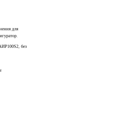
нения для
игуратор.
АИР100S2, без
ы