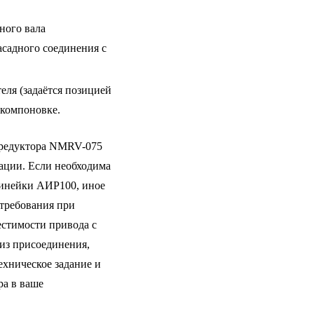
ного вала
асадного соединения с
еля (задаётся позицией
 компоновке.
редуктора NMRV-075
рации. Если необходима
линейки АИР100, иное
требования при
естимости привода с
из присоединения,
ехническое задание и
ра в ваше