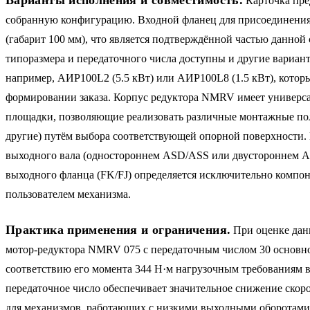
Карточка пре
собранную конфигурацию. Входной фланец для присоединения
(габарит 100 мм), что является подтверждённой частью данной
типоразмера и передаточного числа доступны и другие вариан
например, АИР100L2 (5.5 кВт) или АИР100L8 (1.5 кВт), котор
формировании заказа. Корпус редуктора NMRV имеет универс
площадки, позволяющие реализовать различные монтажные пол
другие) путём выбора соответствующей опорной поверхности. 
выходного вала (одностороннем ASD/ASS или двустороннем A
выходного фланца (FK/FJ) определяется исключительно компо
пользователем механизма.
Практика применения и ограничения.
При оценке дан
мотор-редуктора NMRV 075 с передаточным числом 30 основн
соответствию его момента 344 Н·м нагрузочным требованиям 
передаточное число обеспечивает значительное снижение скоро
для механизмов, работающих с низкими выходными оборотами. 