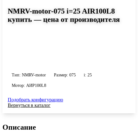
NMRV-motor-075 i=25 AIR100L8
купить — цена от производителя
Размер 075, передаточное число 25
Червячный мотор-редуктор NMRV-motor-075 i=25 AIR100L8:
момент до 293 Н·м, передаточное число 25, масса 9 кг. Сравните
исполнения и уточните конфигурацию по габариту и
присоединению.
Тип: NMRV-motor
Размер: 075
i: 25
Мотор: АИР100L8
Подобрать конфигурацию
Вернуться в каталог
Описание