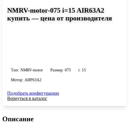
NMRV-motor-075 i=15 AIR63A2
купить — цена от производителя
Размер 075, передаточное число 15
Червячный мотор-редуктор NMRV-motor-075 i=15 AIR63A2:
момент до 318 Н·м, передаточное число 15, масса 9 кг. Сравните
исполнения и уточните конфигурацию по габариту и
присоединению.
Тип: NMRV-motor
Размер: 075
i: 15
Мотор: АИР63A2
Подобрать конфигурацию
Вернуться в каталог
Описание