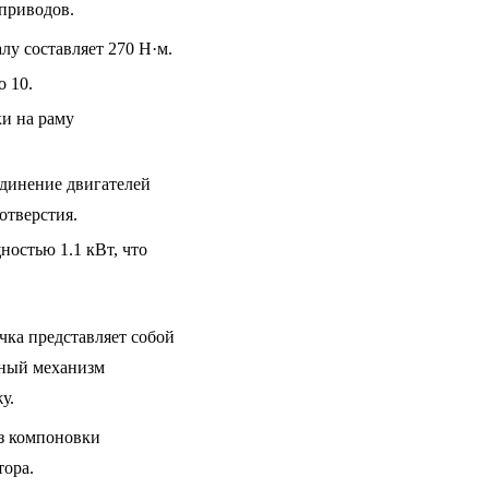
 приводов.
у составляет 270 Н·м.
 10.
ки на раму
динение двигателей
отверстия.
остью 1.1 кВт, что
чка представляет собой
тный механизм
у.
з компоновки
тора.