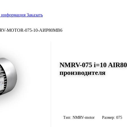
я информация
Заказать
RV-MOTOR-075-10-АИР80MB6
СЕРИЯ WORM-GEARS
NMRV-075 i=10 AIR8
производителя
Размер 075, передаточное число 1
Червячный мотор-редуктор NMRV-075 
Н·м, передаточное число 10, масса 9 к
уточните конфигурацию по габариту 
Тип: NMRV-motor
Размер: 075