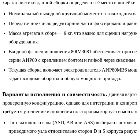
характеристики данной сборки определяют её место в линейке
Номинальный выходной крутящий момент на тихоходном вал
Передаточное число редукторной части фиксировано и равно
Масса агрегата в сборе — 9 кг, что важно для оценки нагруз
оборудования.
Входной фланец исполнения 80IM3081 обеспечивает присое
серии АИР80 с креплением болтом и гайкой через сквозные 
Текущая сборка включает электродвигатель АИР80MB6 мощн
задаёт входные обороты и общую мощность привода.
Варианты исполнения и совместимость.
Данная карто
проверенную конфигурацию, однако для интеграции в конкре
требуется уточнение исполнения по сторонам корпуса и монтаж
Тип выходного вала (ASD, AB или ASS) выбирают исходя и
приводимого узла относительно сторон D и S корпуса редук