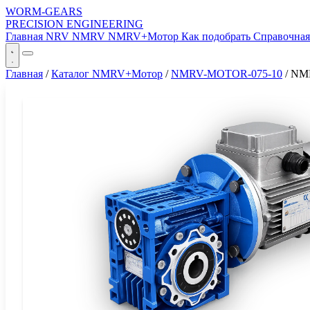
WORM-GEARS
PRECISION ENGINEERING
Главная
NRV
NMRV
NMRV+Мотор
Как подобрать
Справочна
Главная
/
Каталог NMRV+Мотор
/
NMRV-MOTOR-075-10
/
NM