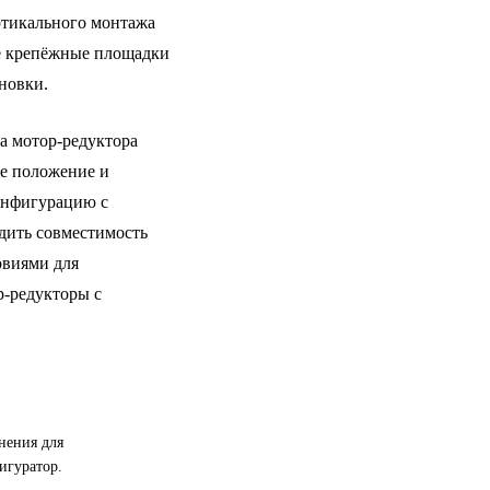
ртикального монтажа
ые крепёжные площадки
новки.
а мотор-редуктора
е положение и
онфигурацию с
рдить совместимость
овиями для
р-редукторы с
нения для
игуратор.