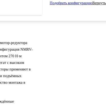
Подобрать конфигурацию
Вернуть
мотор-редуктора
Конфигурация NMRV-
нтом 270 Н·м
егат с высоким
кторы применяют в
ли подъёмных
бство монтажа в
ждённые