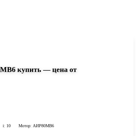
0MB6 купить — цена от
0
i=10 AIR80MB6: момент до 270
г. Сравните исполнения и
и присоединению.
i: 10
Мотор: АИР80MB6