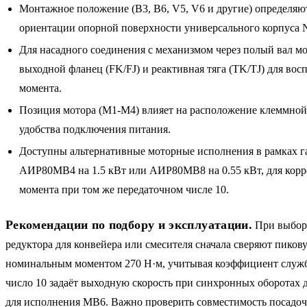
Монтажное положение (B3, B6, V5, V6 и другие) определяю
ориентации опорной поверхности универсального корпуса 
Для насадного соединения с механизмом через полый вал м
выходной фланец (FK/FJ) и реактивная тяга (TK/TJ) для вос
момента.
Позиция мотора (M1-M4) влияет на расположение клеммной 
удобства подключения питания.
Доступны альтернативные моторные исполнения в рамках га
АИР80MB4 на 1.5 кВт или АИР80MB8 на 0.55 кВт, для корр
момента при том же передаточном числе 10.
Рекомендации по подбору и эксплуатации.
При выборе
редуктора для конвейера или смесителя сначала сверяют пиков
номинальным моментом 270 Н·м, учитывая коэффициент служ
число 10 задаёт выходную скорость при синхронных оборотах 
для исполнения MB6. Важно проверить совместимость посадоч