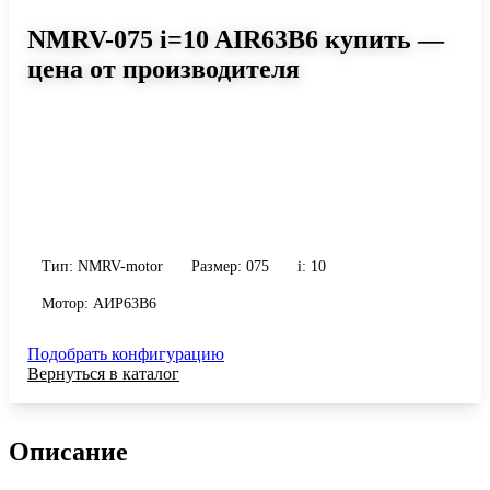
NMRV-075 i=10 AIR63B6 купить —
цена от производителя
Размер 075, передаточное число 10
Червячный мотор-редуктор NMRV-075 i=10 AIR63B6: момент до
270 Н·м, передаточное число 10, масса 9 кг. Сравните
исполнения и уточните конфигурацию по габариту и
присоединению.
Тип: NMRV-motor
Размер: 075
i: 10
Мотор: АИР63B6
Подобрать конфигурацию
Вернуться в каталог
Описание