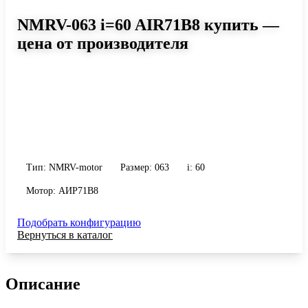
NMRV-063 i=60 AIR71B8 купить —
цена от производителя
Размер 063, передаточное число 60
Червячный мотор-редуктор NMRV-063 i=60 AIR71B8: момент до
180 Н·м, передаточное число 60, масса 6.2 кг. Сравните
исполнения и уточните конфигурацию по габариту и
присоединению.
Тип: NMRV-motor
Размер: 063
i: 60
Мотор: АИР71B8
Подобрать конфигурацию
Вернуться в каталог
Описание