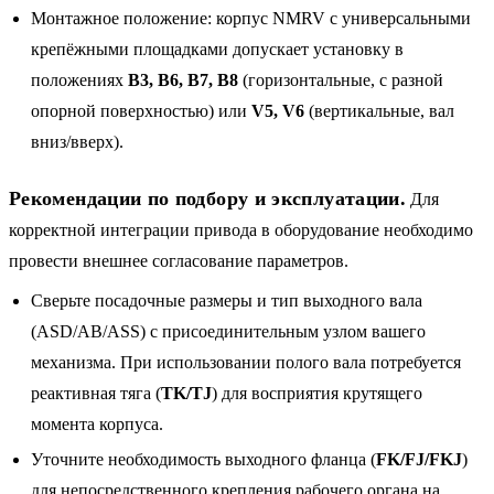
Монтажное положение: корпус NMRV с универсальными
крепёжными площадками допускает установку в
положениях
B3, B6, B7, B8
(горизонтальные, с разной
опорной поверхностью) или
V5, V6
(вертикальные, вал
вниз/вверх).
Рекомендации по подбору и эксплуатации.
Для
корректной интеграции привода в оборудование необходимо
провести внешнее согласование параметров.
Сверьте посадочные размеры и тип выходного вала
(ASD/AB/ASS) с присоединительным узлом вашего
механизма. При использовании полого вала потребуется
реактивная тяга (
TK/TJ
) для восприятия крутящего
момента корпуса.
Уточните необходимость выходного фланца (
FK/FJ/FKJ
)
для непосредственного крепления рабочего органа на