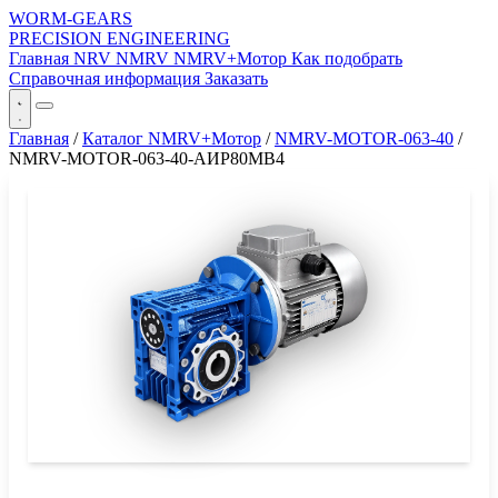
WORM-GEARS
PRECISION ENGINEERING
Главная
NRV
NMRV
NMRV+Мотор
Как подобрать
Справочная информация
Заказать
Главная
/
Каталог NMRV+Мотор
/
NMRV-MOTOR-063-40
/
NMRV-MOTOR-063-40-АИР80MB4
СЕРИЯ WORM-GEARS