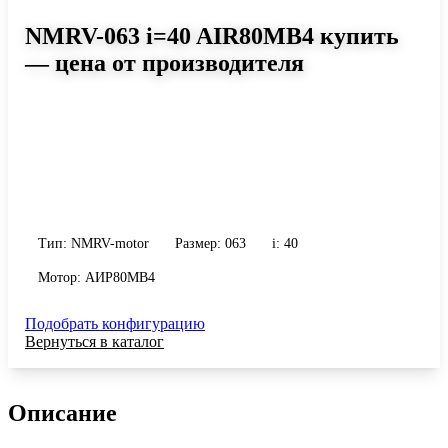
NMRV-063 i=40 AIR80MB4 купить
— цена от производителя
Размер 063, передаточное число 40
Червячный мотор-редуктор NMRV-063 i=40 AIR80MB4: момент
до 206 Н·м, передаточное число 40, масса 6.2 кг. Сравните
исполнения и уточните конфигурацию по габариту и
присоединению.
Тип: NMRV-motor
Размер: 063
i: 40
Мотор: АИР80MB4
Подобрать конфигурацию
Вернуться в каталог
Описание