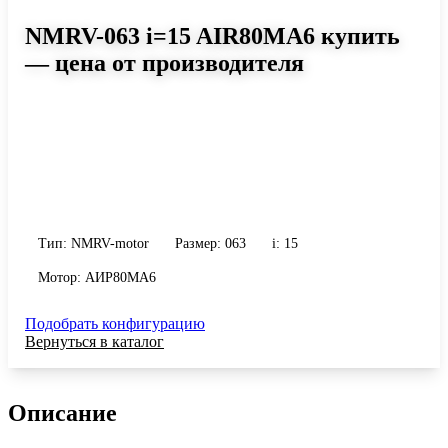
NMRV-063 i=15 AIR80MA6 купить
— цена от производителя
Размер 063, передаточное число 15
Червячный мотор-редуктор NMRV-063 i=15 AIR80MA6: момент
до 200 Н·м, передаточное число 15, масса 6.2 кг. Сравните
исполнения и уточните конфигурацию по габариту и
присоединению.
Тип: NMRV-motor
Размер: 063
i: 15
Мотор: АИР80MA6
Подобрать конфигурацию
Вернуться в каталог
Описание