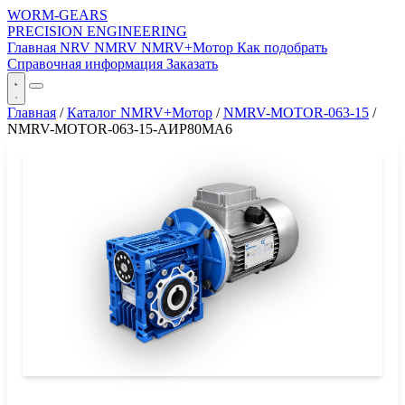
WORM-GEARS
PRECISION ENGINEERING
Главная
NRV
NMRV
NMRV+Мотор
Как подобрать
Справочная информация
Заказать
Главная
/
Каталог NMRV+Мотор
/
NMRV-MOTOR-063-15
/
NMRV-MOTOR-063-15-АИР80MA6
СЕРИЯ WORM-GEARS