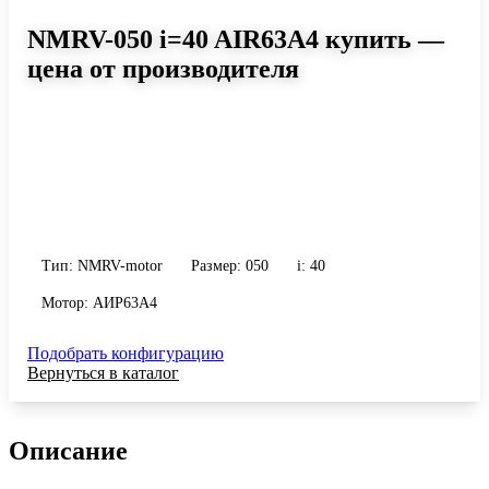
NMRV-050 i=40 AIR63A4 купить —
цена от производителя
Размер 050, передаточное число 40
Червячный мотор-редуктор NMRV-050 i=40 AIR63A4: момент до
105 Н·м, передаточное число 40, масса 3.5 кг. Сравните
исполнения и уточните конфигурацию по габариту и
присоединению.
Тип: NMRV-motor
Размер: 050
i: 40
Мотор: АИР63A4
Подобрать конфигурацию
Вернуться в каталог
Описание