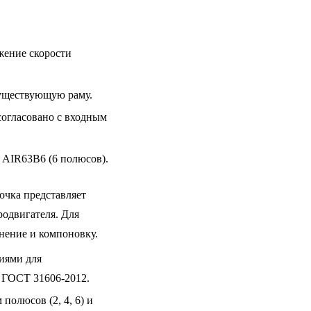
жение скорости
 существующую раму.
 согласовано с входным
а AIR63B6 (6 полюсов).
очка представляет
одвигателя. Для
нение и компоновку.
иями для
у ГОСТ 31606-2012.
олюсов (2, 4, 6) и