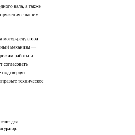
дного вала, а также
сопряжения с вашим
а мотор-редуктора
ёмный механизм —
 режим работы и
т согласовать
е подтвердят
правьте техническое
нения для
игуратор.