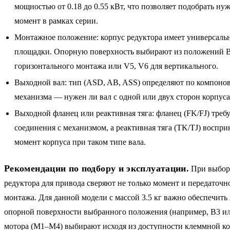
мощностью от 0.18 до 0.55 кВт, что позволяет подобрать ну
момент в рамках серии.
Монтажное положение: корпус редуктора имеет универсал
площадки. Опорную поверхность выбирают из положений B3
горизонтального монтажа или V5, V6 для вертикального.
Выходной вал: тип (ASD, AB, ASS) определяют по компоно
механизма — нужен ли вал с одной или двух сторон корпуса
Выходной фланец или реактивная тяга: фланец (FK/FJ) требу
соединения с механизмом, а реактивная тяга (TK/TJ) воспр
момент корпуса при таком типе вала.
Рекомендации по подбору и эксплуатации.
При выборе
редуктора для привода сверяют не только момент и передаточно
монтажа. Для данной модели с массой 3.5 кг важно обеспечить
опорной поверхности выбранного положения (например, B3 и
мотора (M1–M4) выбирают исходя из доступности клеммной ко