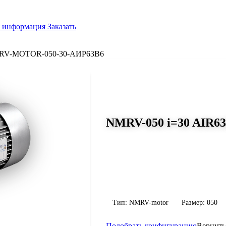
я информация
Заказать
RV-MOTOR-050-30-АИР63B6
СЕРИЯ WORM-GEARS
NMRV-050 i=30 AIR63
Размер 050, передаточное число 3
Червячный мотор-редуктор NMRV-050 
Н·м, передаточное число 30, масса 3.5
уточните конфигурацию по габариту 
Тип: NMRV-motor
Размер: 050
Подобрать конфигурацию
Вернуть