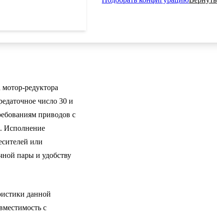
 мотор-редуктора
едаточное число 30 и
ребованиям приводов с
а. Исполнение
есителей или
чной пары и удобству
ристики данной
вместимость с