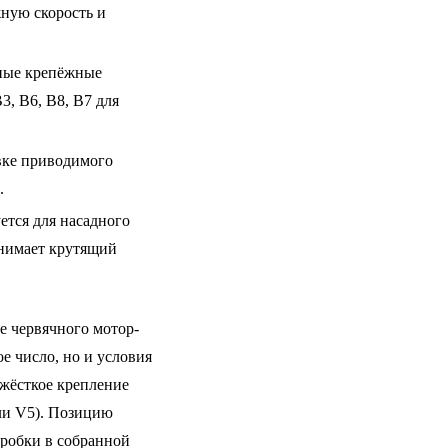
жную скорость и
ьные крепёжные
, B6, B8, B7 для
вке приводимого
.
ется для насадного
инимает крутящий
 червячного мотор-
е число, но и условия
 жёсткое крепление
ли V5). Позицию
робки в собранной