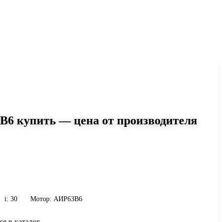
B6 купить — цена от производителя
0
i=30 AIR63B6: момент до 113
 кг. Сравните исполнения и
и присоединению.
i: 30
Мотор: АИР63B6
ся в каталог