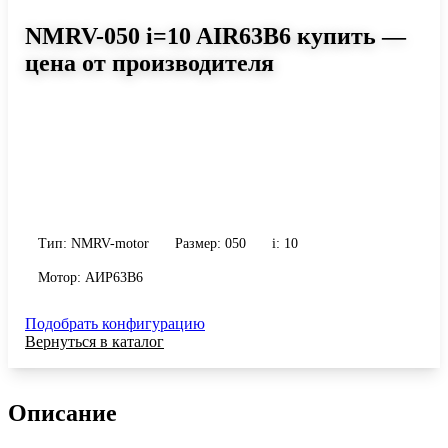
NMRV-050 i=10 AIR63B6 купить —
цена от производителя
Размер 050, передаточное число 10
Червячный мотор-редуктор NMRV-050 i=10 AIR63B6: момент до
113 Н·м, передаточное число 10, масса 3.5 кг. Сравните
исполнения и уточните конфигурацию по габариту и
присоединению.
Тип: NMRV-motor
Размер: 050
i: 10
Мотор: АИР63B6
Подобрать конфигурацию
Вернуться в каталог
Описание