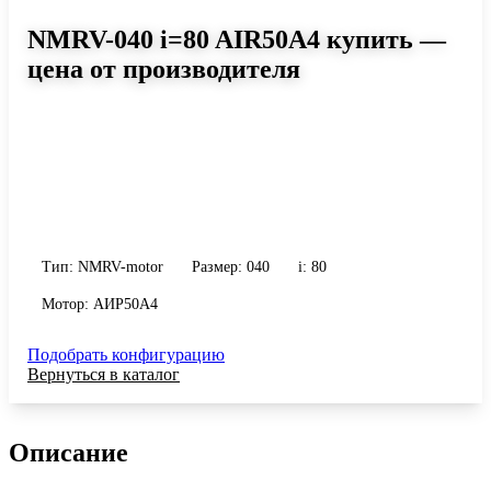
NMRV-040 i=80 AIR50A4 купить —
цена от производителя
Размер 040, передаточное число 80
Червячный мотор-редуктор NMRV-040 i=80 AIR50A4: момент до
40 Н·м, передаточное число 80, масса 2.3 кг. Сравните
исполнения и уточните конфигурацию по габариту и
присоединению.
Тип: NMRV-motor
Размер: 040
i: 80
Мотор: АИР50A4
Подобрать конфигурацию
Вернуться в каталог
Описание