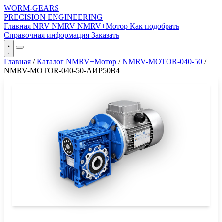
WORM-GEARS
PRECISION ENGINEERING
Главная
NRV
NMRV
NMRV+Мотор
Как подобрать
Справочная информация
Заказать
Главная
/
Каталог NMRV+Мотор
/
NMRV-MOTOR-040-50
/
NMRV-MOTOR-040-50-АИР50B4
СЕРИЯ WORM-GEARS