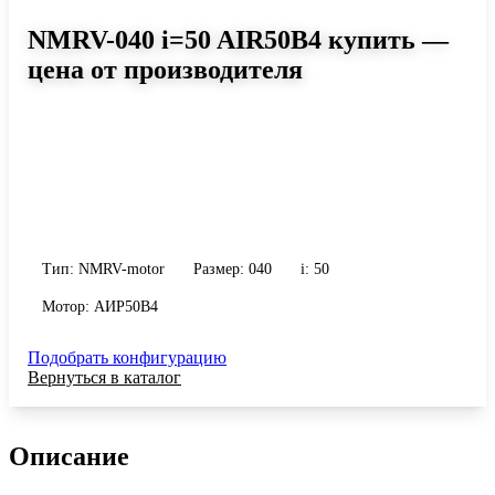
NMRV-040 i=50 AIR50B4 купить —
цена от производителя
Размер 040, передаточное число 50
Червячный мотор-редуктор NMRV-040 i=50 AIR50B4: момент до
53 Н·м, передаточное число 50, масса 2.3 кг. Сравните
исполнения и уточните конфигурацию по габариту и
присоединению.
Тип: NMRV-motor
Размер: 040
i: 50
Мотор: АИР50B4
Подобрать конфигурацию
Вернуться в каталог
Описание