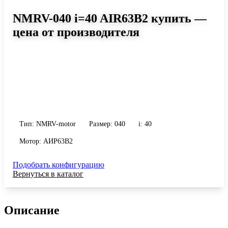
NMRV-040 i=40 AIR63B2 купить —
цена от производителя
Размер 040, передаточное число 40
Червячный мотор-редуктор NMRV-040 i=40 AIR63B2: момент до
58 Н·м, передаточное число 40, масса 2.3 кг. Сравните
исполнения и уточните конфигурацию по габариту и
присоединению.
Тип: NMRV-motor
Размер: 040
i: 40
Мотор: АИР63B2
Подобрать конфигурацию
Вернуться в каталог
Описание