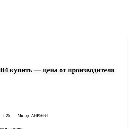
B4 купить — цена от производителя
5
i=25 AIR56B4: момент до 51 Н·м,
Сравните исполнения и уточните
инению.
i: 25
Мотор: АИР56B4
ся в каталог