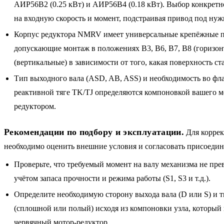
АИР56B2 (0.25 кВт) и АИР56B4 (0.18 кВт). Выбор конкретн
на входную скорость и момент, подстраивая привод под нуж
Корпус редуктора NMRV имеет универсальные крепёжные 
допускающие монтаж в положениях B3, B6, B7, B8 (горизон
(вертикальные) в зависимости от того, какая поверхность с
Тип выходного вала (ASD, AB, ASS) и необходимость во фл
реактивной тяге TK/TJ определяются компоновкой вашего м
редуктором.
Рекомендации по подбору и эксплуатации.
Для коррек
необходимо оценить внешние условия и согласовать присоедин
Проверьте, что требуемый момент на валу механизма не пре
учётом запаса прочности и режима работы (S1, S3 и т.д.).
Определите необходимую сторону выхода вала (D или S) и т
(сплошной или полый) исходя из компоновки узла, который
червячный мотор-редуктор.