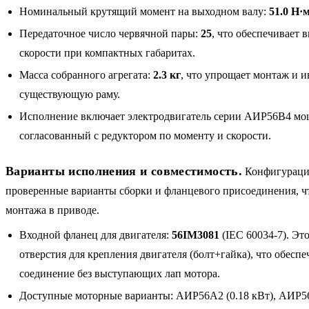
Номинальный крутящий момент на выходном валу:
51.0 Н·
Передаточное число червячной пары:
25
, что обеспечивает 
скорости при компактных габаритах.
Масса собранного агрегата:
2.3 кг
, что упрощает монтаж и 
существующую раму.
Исполнение включает электродвигатель серии АИР56B4 мощ
согласованный с редуктором по моменту и скорости.
Варианты исполнения и совместимость.
Конфигурация
проверенные варианты сборки и фланцевого присоединения, чт
монтажа в приводе.
Входной фланец для двигателя:
56IM3081
(IEC 60034-7). Эт
отверстия для крепления двигателя (болт+гайка), что обесп
соединение без выступающих лап мотора.
Доступные моторные варианты: АИР56A2 (0.18 кВт), АИР56