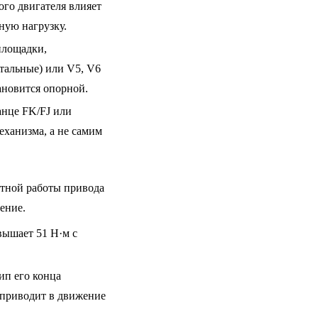
ого двигателя влияет
ную нагрузку.
площадки,
тальные) или V5, V6
тановится опорной.
анце FK/FJ или
еханизма, а не самим
тной работы привода
ение.
вышает 51 Н·м с
ип его конца
 приводит в движение