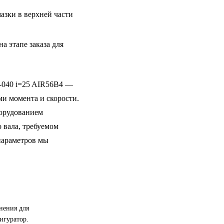
азки в верхней части
 этапе заказа для
040 i=25 AIR56B4 —
и момента и скорости.
борудованием
 вала, требуемом
параметров мы
нения для
игуратор.