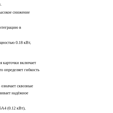
м
.
высокое снижение
интеграцию в
ностью 0.18 кВт,
 карточки включает
о определяет гибкость
о означает сквозные
ечивает надёжное
A4 (0.12 кВт),