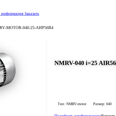
я информация
Заказать
RV-MOTOR-040-25-АИР56B4
СЕРИЯ WORM-GEARS
NMRV-040 i=25 AIR56
Размер 040, передаточное число 2
Червячный мотор-редуктор NMRV-040 
передаточное число 25, масса 2.3 кг. 
конфигурацию по габариту и присоед
Тип: NMRV-motor
Размер: 040
Подобрать конфигурацию
Вернуть