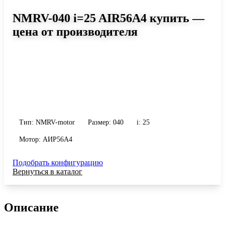
NMRV-040 i=25 AIR56A4 купить —
цена от производителя
Размер 040, передаточное число 25
Червячный мотор-редуктор NMRV-040 i=25 AIR56A4: момент до
51 Н·м, передаточное число 25, масса 2.3 кг. Сравните
исполнения и уточните конфигурацию по габариту и
присоединению.
Тип: NMRV-motor
Размер: 040
i: 25
Мотор: АИР56A4
Подобрать конфигурацию
Вернуться в каталог
Описание