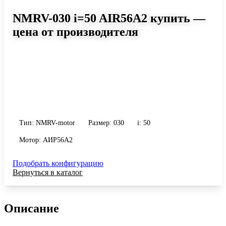
NMRV-030 i=50 AIR56A2 купить —
цена от производителя
Размер 030, передаточное число 50
Червячный мотор-редуктор NMRV-030 i=50 AIR56A2: момент до
22 Н·м, передаточное число 50, масса 1.2 кг. Сравните
исполнения и уточните конфигурацию по габариту и
присоединению.
Тип: NMRV-motor
Размер: 030
i: 50
Мотор: АИР56A2
Подобрать конфигурацию
Вернуться в каталог
Описание