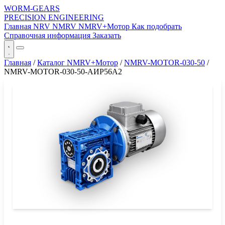
WORM-GEARS
PRECISION ENGINEERING
Главная
NRV
NMRV
NMRV+Мотор
Как подобрать
Справочная информация
Заказать
Главная
/
Каталог NMRV+Мотор
/
NMRV-MOTOR-030-50
/
NMRV-MOTOR-030-50-АИР56A2
СЕРИЯ WORM-GEARS