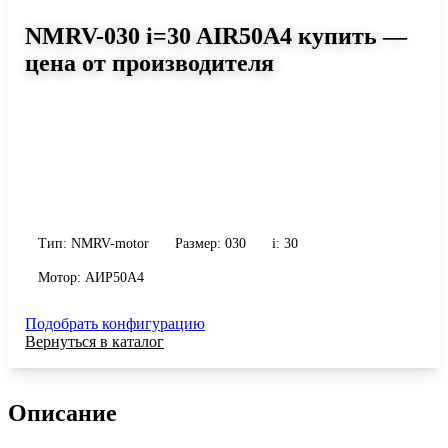
NMRV-030 i=30 AIR50A4 купить —
цена от производителя
Размер 030, передаточное число 30
Червячный мотор-редуктор NMRV-030 i=30 AIR50A4: момент до
27 Н·м, передаточное число 30, масса 1.2 кг. Сравните
исполнения и уточните конфигурацию по габариту и
присоединению.
Тип: NMRV-motor
Размер: 030
i: 30
Мотор: АИР50A4
Подобрать конфигурацию
Вернуться в каталог
Описание