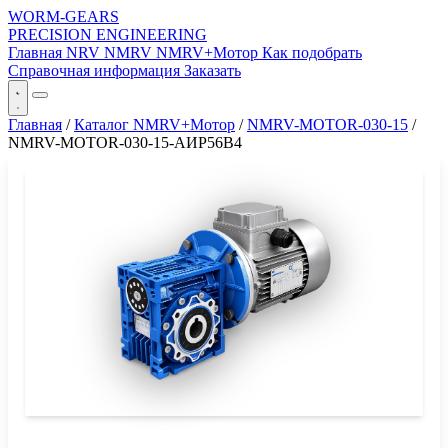
WORM-GEARS
PRECISION ENGINEERING
Главная
NRV
NMRV
NMRV+Мотор
Как подобрать
Справочная информация
Заказать
Главная
/
Каталог NMRV+Мотор
/
NMRV-MOTOR-030-15
/
NMRV-MOTOR-030-15-АИР56B4
СЕРИЯ WORM-GEARS