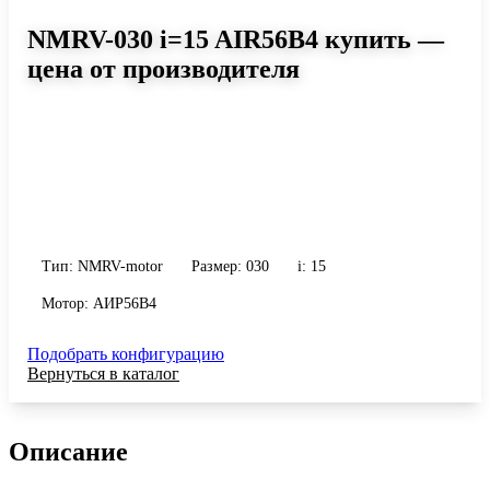
NMRV-030 i=15 AIR56B4 купить —
цена от производителя
Размер 030, передаточное число 15
Червячный мотор-редуктор NMRV-030 i=15 AIR56B4: момент до
25 Н·м, передаточное число 15, масса 1.2 кг. Сравните
исполнения и уточните конфигурацию по габариту и
присоединению.
Тип: NMRV-motor
Размер: 030
i: 15
Мотор: АИР56B4
Подобрать конфигурацию
Вернуться в каталог
Описание