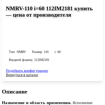
NMRV-110 i=60 112IM2181 купить
— цена от производителя
Размер 110, передаточное число 60
Червячный редуктор NMRV-110 i=60 112IM2181: момент до 781
Н·м, передаточное число 60, масса 35 кг. Сравните исполнения и
уточните конфигурацию по габариту и присоединению.
Тип: NMRV
Размер: 110
i: 60
Входной фланец: 112IM2181
Подобрать конфигурацию
Вернуться в каталог
Описание
Назначение и область применения.
Исполнение