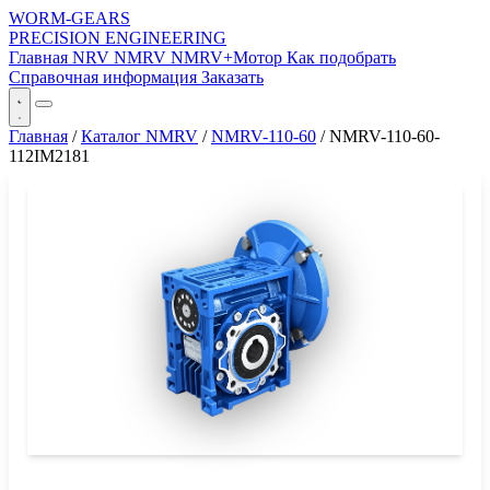
WORM-GEARS
PRECISION ENGINEERING
Главная
NRV
NMRV
NMRV+Мотор
Как подобрать
Справочная информация
Заказать
Главная
/
Каталог NMRV
/
NMRV-110-60
/
NMRV-110-60-
112IM2181
СЕРИЯ WORM-GEARS