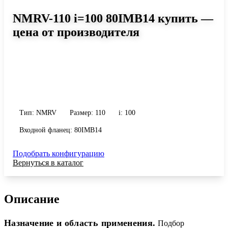
NMRV-110 i=100 80IMB14 купить —
цена от производителя
Размер 110, передаточное число 100
Червячный редуктор NMRV-110 i=100 80IMB14: момент до 599
Н·м, передаточное число 100, масса 35 кг. Сравните исполнения
и уточните конфигурацию по габариту и присоединению.
Тип: NMRV
Размер: 110
i: 100
Входной фланец: 80IMB14
Подобрать конфигурацию
Вернуться в каталог
Описание
Назначение и область применения.
Подбор