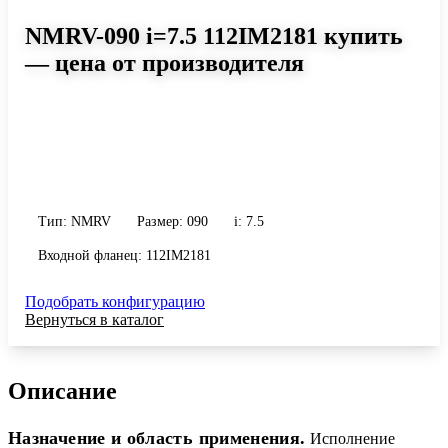
NMRV-090 i=7.5 112IM2181 купить
— цена от производителя
Размер 090, передаточное число 7.5
Червячный редуктор NMRV-090 i=7.5 112IM2181: момент до 451
Н·м, передаточное число 7.5, масса 13 кг. Сравните исполнения
и уточните конфигурацию по габариту и присоединению.
Тип: NMRV
Размер: 090
i: 7.5
Входной фланец: 112IM2181
Подобрать конфигурацию
Вернуться в каталог
Описание
Назначение и область применения.
Исполнение