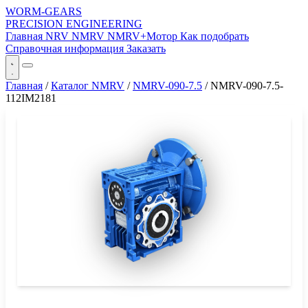
WORM-GEARS
PRECISION ENGINEERING
Главная
NRV
NMRV
NMRV+Мотор
Как подобрать
Справочная информация
Заказать
Главная
/
Каталог NMRV
/
NMRV-090-7.5
/
NMRV-090-7.5-
112IM2181
СЕРИЯ WORM-GEARS