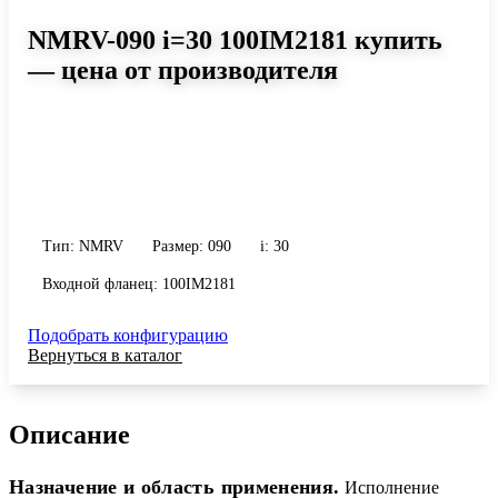
NMRV-090 i=30 100IM2181 купить
— цена от производителя
Размер 090, передаточное число 30
Червячный редуктор NMRV-090 i=30 100IM2181: момент до 579
Н·м, передаточное число 30, масса 13 кг. Сравните исполнения и
уточните конфигурацию по габариту и присоединению.
Тип: NMRV
Размер: 090
i: 30
Входной фланец: 100IM2181
Подобрать конфигурацию
Вернуться в каталог
Описание
Назначение и область применения.
Исполнение