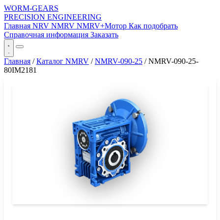
WORM-GEARS
PRECISION ENGINEERING
Главная
NRV
NMRV
NMRV+Мотор
Как подобрать
Справочная информация
Заказать
Главная
/
Каталог NMRV
/
NMRV-090-25
/
NMRV-090-25-
80IM2181
СЕРИЯ WORM-GEARS