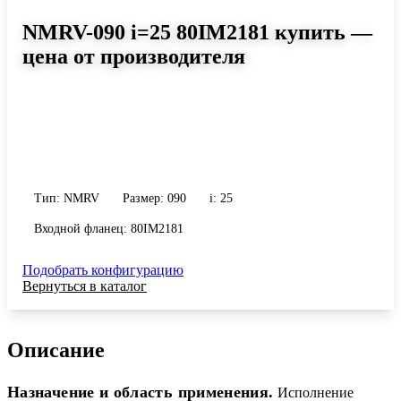
NMRV-090 i=25 80IM2181 купить —
цена от производителя
Размер 090, передаточное число 25
Червячный редуктор NMRV-090 i=25 80IM2181: момент до 484
Н·м, передаточное число 25, масса 13 кг. Сравните исполнения и
уточните конфигурацию по габариту и присоединению.
Тип: NMRV
Размер: 090
i: 25
Входной фланец: 80IM2181
Подобрать конфигурацию
Вернуться в каталог
Описание
Назначение и область применения.
Исполнение