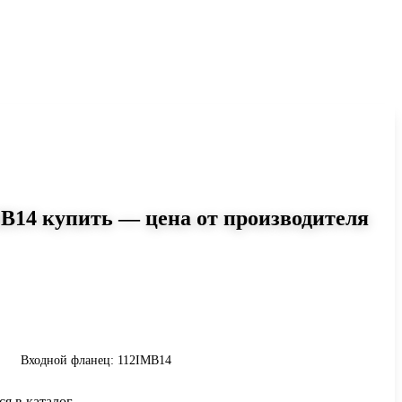
B14 купить — цена от производителя
0
12IMB14: момент до 517 Н·м,
Сравните исполнения и уточните
инению.
Входной фланец: 112IMB14
ся в каталог