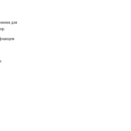
нения для
ор.
 фланцем
ы