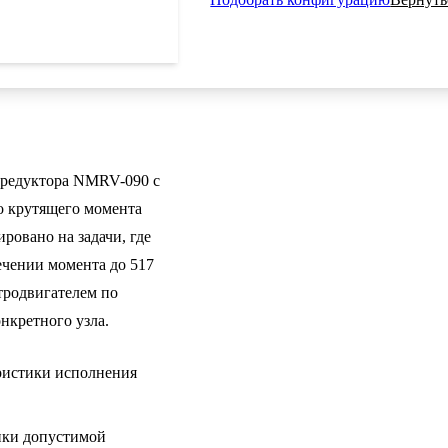
 редуктора NMRV-090 с
о крутящего момента
овано на задачи, где
ечении момента до 517
тродвигателем по
нкретного узла.
ристики исполнения
нки допустимой