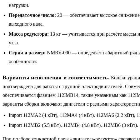
нагрузки.
Передаточное число:
20 — обеспечивает высокое снижение
выходного вала.
Масса редуктора:
13 кг — учитывается при расчёте массы и
узла.
Серия и размер:
NMRV-090 — определяет габаритный ряд 
особенности.
Варианты исполнения и совместимость.
Конфигураци
подтверждена для работы с группой электродвигателей. Совме
обеспечивается фланцем 112IMB14, также указанным как 112I
варианты сборки включают двигатели с разными характеристи
Import 112MA2 (4 кВт), 112MA4 (4 кВт), 112MA6 (2.2 кВт), 1
Import 112MB2 (5.5 кВт), 112MB4 (4.8 кВт), 112MB6 (3 кВт).
При подборе конкретной пары «двигатель-редуктор» сверяют н