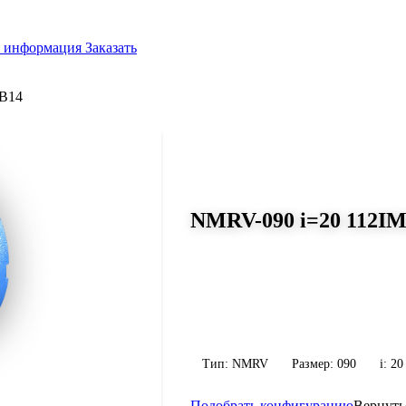
я информация
Заказать
B14
СЕРИЯ WORM-GEARS
NMRV-090 i=20 112IM
Размер 090, передаточное число 2
Червячный редуктор NMRV-090 i=20 1
передаточное число 20, масса 13 кг. 
конфигурацию по габариту и присоед
Тип: NMRV
Размер: 090
i: 20
Подобрать конфигурацию
Вернуть