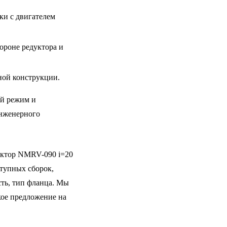
ки с двигателем
ороне редуктора и
ной конструкции.
ый режим и
инженерного
уктор NMRV-090 i=20
тупных сборок,
сть, тип фланца. Мы
ое предложение на