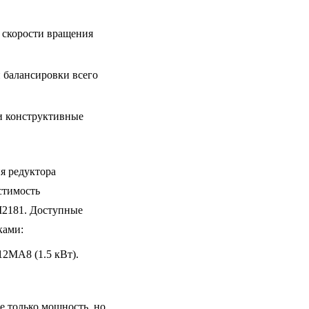
 скорости вращения
 балансировки всего
и конструктивные
я редуктора
стимость
M2181. Доступные
ками:
12MA8 (1.5 кВт).
е только мощность, но