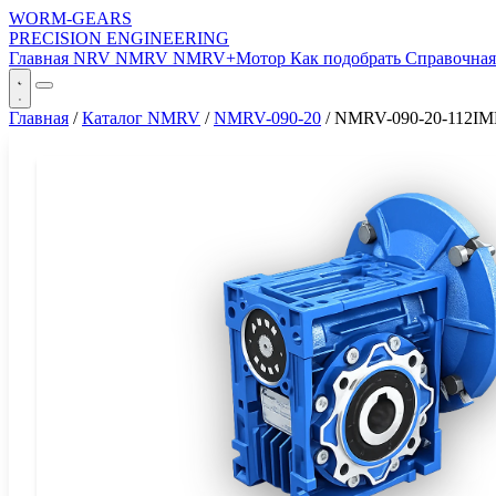
WORM-GEARS
PRECISION ENGINEERING
Главная
NRV
NMRV
NMRV+Мотор
Как подобрать
Справочна
Главная
/
Каталог NMRV
/
NMRV-090-20
/
NMRV-090-20-112IM