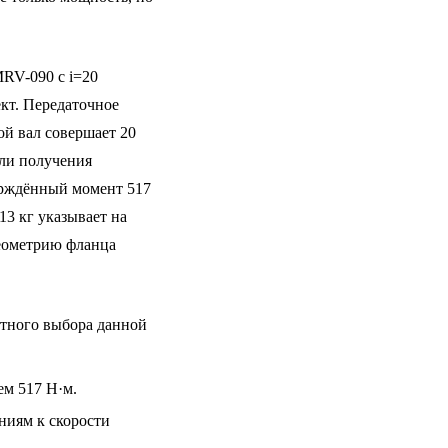
V-090 с i=20
кт. Передаточное
ой вал совершает 20
или получения
ерждённый момент 517
13 кг указывает на
геометрию фланца
тного выбора данной
ем 517 Н·м.
ниям к скорости