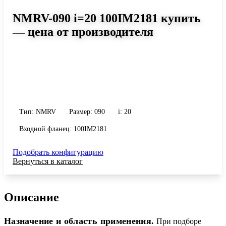
NMRV-090 i=20 100IM2181 купить
— цена от производителя
Размер 090, передаточное число 20
Червячный редуктор NMRV-090 i=20 100IM2181: момент до 517
Н·м, передаточное число 20, масса 13 кг. Сравните исполнения и
уточните конфигурацию по габариту и присоединению.
Тип: NMRV
Размер: 090
i: 20
Входной фланец: 100IM2181
Подобрать конфигурацию
Вернуться в каталог
Описание
Назначение и область применения.
При подборе