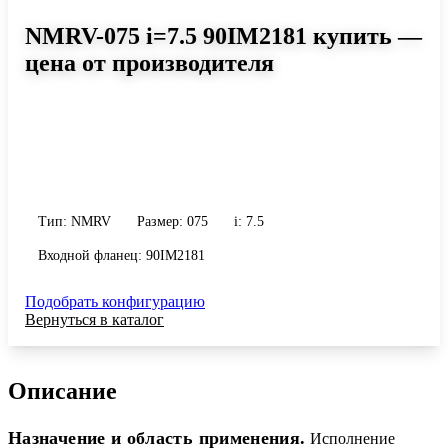
NMRV-075 i=7.5 90IM2181 купить —
цена от производителя
Размер 075, передаточное число 7.5
Червячный редуктор NMRV-075 i=7.5 90IM2181: момент до 260
Н·м, передаточное число 7.5, масса 9 кг. Сравните исполнения и
уточните конфигурацию по габариту и присоединению.
Тип: NMRV
Размер: 075
i: 7.5
Входной фланец: 90IM2181
Подобрать конфигурацию
Вернуться в каталог
Описание
Назначение и область применения.
Исполнение