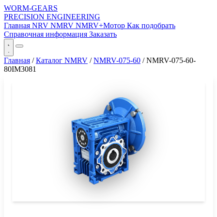
WORM-GEARS
PRECISION ENGINEERING
Главная
NRV
NMRV
NMRV+Мотор
Как подобрать
Справочная информация
Заказать
Главная
/
Каталог NMRV
/
NMRV-075-60
/
NMRV-075-60-
80IM3081
СЕРИЯ WORM-GEARS