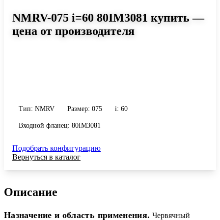
NMRV-075 i=60 80IM3081 купить —
цена от производителя
Размер 075, передаточное число 60
Червячный редуктор NMRV-075 i=60 80IM3081: момент до 301
Н·м, передаточное число 60, масса 9 кг. Сравните исполнения и
уточните конфигурацию по габариту и присоединению.
Тип: NMRV
Размер: 075
i: 60
Входной фланец: 80IM3081
Подобрать конфигурацию
Вернуться в каталог
Описание
Назначение и область применения.
Червячный