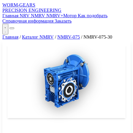
WORM-GEARS
PRECISION ENGINEERING
Главная
NRV
NMRV
NMRV+Мотор
Как подобрать
Справочная информация
Заказать
Главная
/
Каталог NMRV
/
NMRV-075
/
NMRV-075-30
СЕРИЯ WORM-GEARS