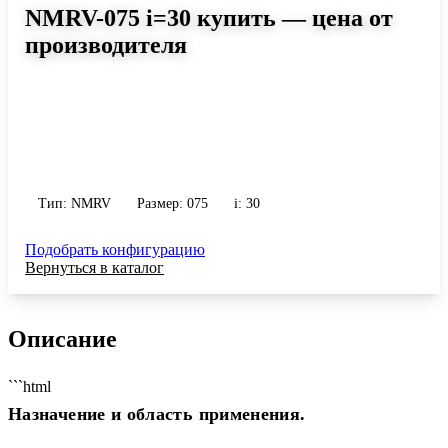
NMRV-075 i=30 купить — цена от
производителя
Размер 075, передаточное число 30
Червячный редуктор NMRV-075 i=30: момент до 344 Н·м,
передаточное число 30, масса 9 кг. Сравните исполнения и
уточните конфигурацию по габариту и присоединению.
Тип: NMRV
Размер: 075
i: 30
Подобрать конфигурацию
Вернуться в каталог
Описание
```html
Назначение и область применения.