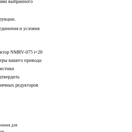
рами выбранного
рукции.
единения и условия
уктор NMRV-075 i=20
тры вашего привода:
ристики
дтвердить
рвячных редукторов
нения для
ор.