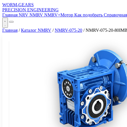
WORM-GEARS
PRECISION ENGINEERING
Главная
NRV
NMRV
NMRV+Мотор
Как подобрать
Справочна
Главная
/
Каталог NMRV
/
NMRV-075-20
/
NMRV-075-20-80IM