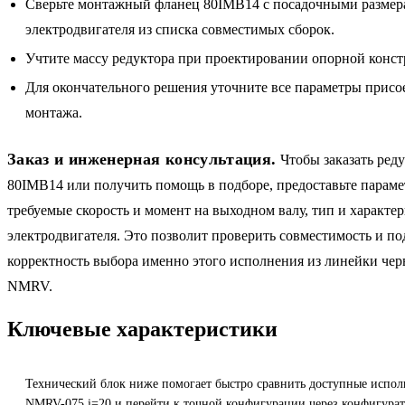
Сверьте монтажный фланец 80IMB14 с посадочными разме
электродвигателя из списка совместимых сборок.
Учтите массу редуктора при проектировании опорной конст
Для окончательного решения уточните все параметры присо
монтажа.
Заказ и инженерная консультация.
Чтобы заказать ред
80IMB14 или получить помощь в подборе, предоставьте параме
требуемые скорость и момент на выходном валу, тип и характе
электродвигателя. Это позволит проверить совместимость и по
корректность выбора именно этого исполнения из линейки че
NMRV.
Ключевые характеристики
Технический блок ниже помогает быстро сравнить доступные испол
NMRV-075 i=20 и перейти к точной конфигурации через конфигурат