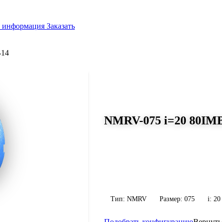
я информация
Заказать
B14
СЕРИЯ WORM-GEARS
NMRV-075 i=20 80IMB
Размер 075, передаточное число 2
Червячный редуктор NMRV-075 i=20 8
передаточное число 20, масса 9 кг. Ср
конфигурацию по габариту и присоед
Тип: NMRV
Размер: 075
i: 20
Подобрать конфигурацию
Вернуть