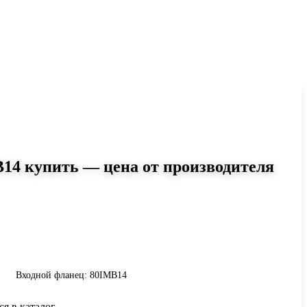
14 купить — цена от производителя
0
0IMB14: момент до 326 Н·м,
авните исполнения и уточните
инению.
Входной фланец: 80IMB14
ся в каталог