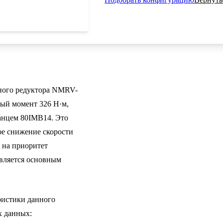
ного редуктора NMRV-
ый момент 326 Н·м,
ланцем 80IMB14. Это
ое снижение скорости
 на приоритет
является основным
истики данного
х данных: