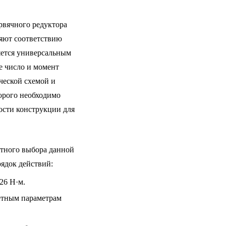
рвячного редуктора
яют соответствию
яется универсальным
ое число и момент
ческой схемой и
орого необходимо
ности конструкции для
тного выбора данной
ядок действий:
26 Н·м.
чётным параметрам